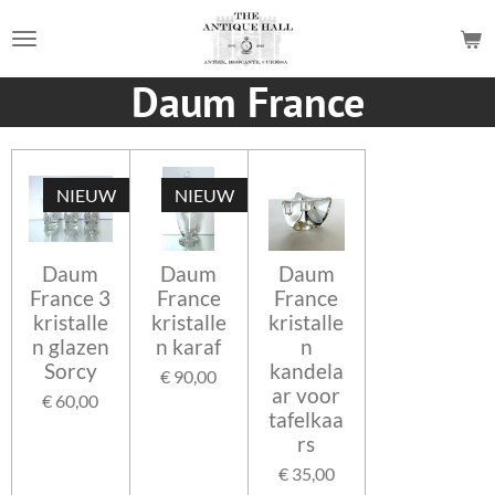
Ga
direct
naar
Daum France
de
hoofdinhoud
NIEUW
NIEUW
Daum
Daum
Daum
France 3
France
France
kristalle
kristalle
kristalle
n glazen
n karaf
n
Sorcy
kandela
€ 90,00
ar voor
€ 60,00
tafelkaa
rs
€ 35,00