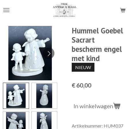
Ga
direct
naar
de
Hummel Goebel
hoofdinhoud
Sacrart
bescherm engel
met kind
NIEUW
€ 60,00
In winkelwagen
Artikelnummer:
HUM037