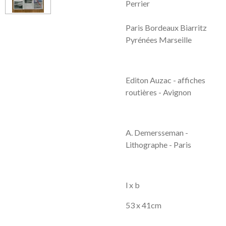
Perrier
Paris Bordeaux Biarritz
Pyrénées Marseille
Editon Auzac - affiches
routières - Avignon
A. Demersseman -
Lithographe - Paris
l x b
53 x 41cm