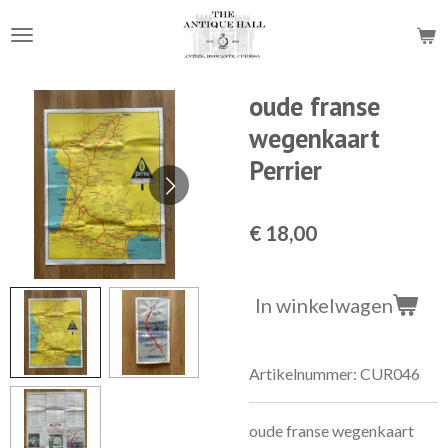
Ga
direct
naar
de
oude franse
hoofdinhoud
wegenkaart
Perrier
€ 18,00
In winkelwagen
Artikelnummer:
CUR046
oude franse wegenkaart