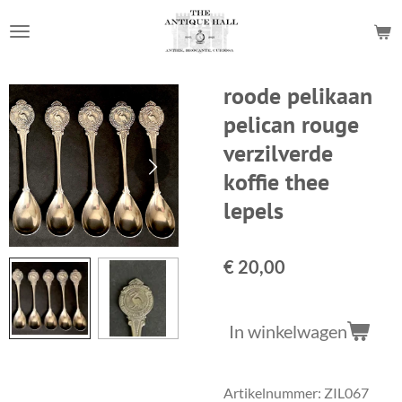
Ga
direct
naar
de
roode pelikaan
hoofdinhoud
pelican rouge
verzilverde
koffie thee
lepels
€ 20,00
In winkelwagen
Artikelnummer:
ZIL067