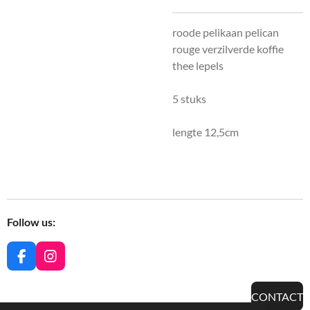
roode pelikaan pelican
rouge verzilverde koffie
thee lepels
5 stuks
lengte 12,5cm
Follow us:
F
I
a
n
c
s
CONTACT
e
t