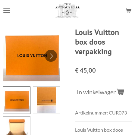
Ga
direct
naar
de
Louis Vuitton
hoofdinhoud
box doos
verpakking
€ 45,00
In winkelwagen
Artikelnummer:
CUR073
Louis Vuitton box doos