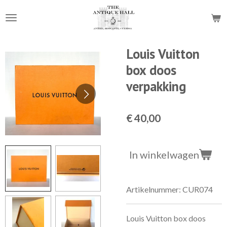
Ga
direct
naar
de
Louis Vuitton
hoofdinhoud
box doos
verpakking
€ 40,00
In winkelwagen
Artikelnummer:
CUR074
Louis Vuitton box doos