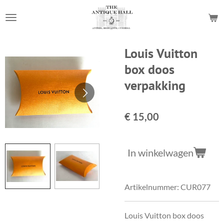
Ga
direct
naar
de
Louis Vuitton
hoofdinhoud
box doos
verpakking
€ 15,00
In winkelwagen
Artikelnummer:
CUR077
Louis Vuitton box doos