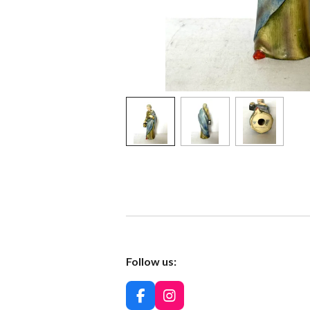
Follow us:
F
I