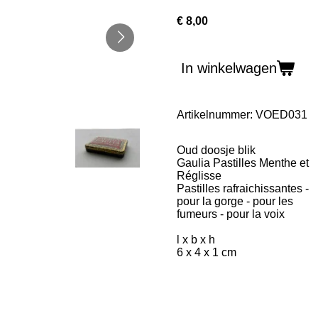
€ 8,00
In winkelwagen
Artikelnummer:
VOED031
Oud doosje blik
Gaulia Pastilles Menthe et
Réglisse
Pastilles rafraichissantes -
pour la gorge - pour les
fumeurs - pour la voix
l x b x h
6 x 4 x 1 cm