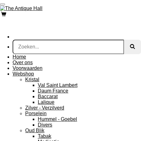
Ga
direct
naar
de
hoofdinhoud
Home
Over ons
Voorwaarden
Webshop
Kristal
Val Saint Lambert
Daum France
Baccarat
Lalique
Zilver - Verzilverd
Porselein
Hummel - Goebel
Divers
Oud Blik
Tabak