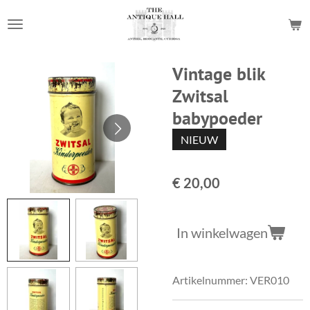
Ga
direct
naar
de
Vintage blik
hoofdinhoud
Zwitsal
babypoeder
NIEUW
€ 20,00
In winkelwagen
Artikelnummer:
VER010