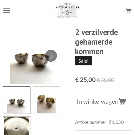
Ga
direct
naar
de
2 verzilverde
hoofdinhoud
gehamerde
kommen
Sale!
€ 25,00
€ 35,00
In winkelwagen
Artikelnummer:
ZIL050