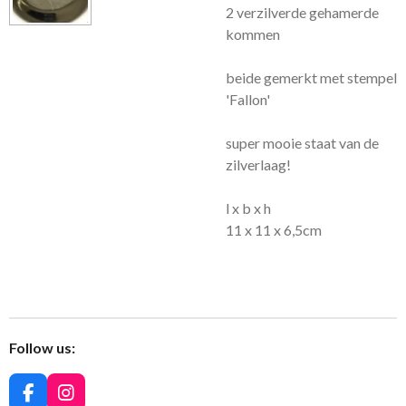
2 verzilverde gehamerde
kommen
beide gemerkt met stempel
'Fallon'
super mooie staat van de
zilverlaag!
l x b x h
11 x 11 x 6,5cm
Follow us:
F
I