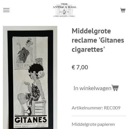
Ga
direct
naar
de
Middelgrote
hoofdinhoud
reclame 'Gitanes
cigarettes'
€ 7,00
In winkelwagen
Artikelnummer:
REC009
Middelgrote papieren