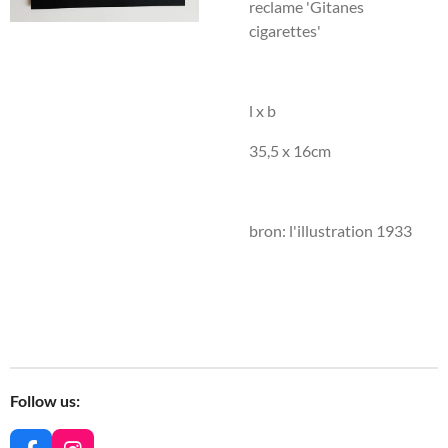
reclame 'Gitanes
cigarettes'
l x b
35,5 x 16cm
bron: l'illustration 1933
Follow us: